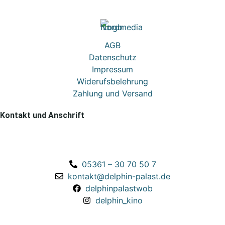
3D.
AGB
Datenschutz
Impressum
Widerufsbelehrung
Zahlung und Versand
Kontakt und Anschrift
Delphin-Palast Wolfsburg
Porschestraße 39
38440 Wolfsburg
05361 – 30 70 50 7
kontakt@delphin-palast.de
delphinpalastwob
delphin_kino