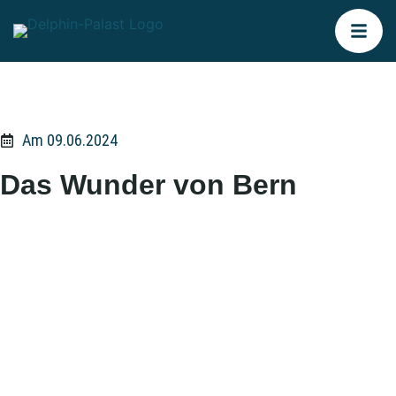
Am 09.06.2024
Das Wunder von Bern
Pünktlich zur Heim-EM 2024 zeigen wir die Geschichte des
vielleicht größten deutschen Triumphs der Sportgeschichte.
„DAS WUNDER VON BERN“, von SÖNKE WORTMANN, aus
dem Jahr 2003, gibt es bei uns endlich wieder auf der
großen Leinwand! Mit von der Partie sind: LOUIS KLAMROTH,
PETER LOHMEYER und JOHANNA GASTDORF.
„Boszik hat den Ball … verloren, diesmal gegen Schäfer.
Schäfer nach innen geflankt. Aus dem Hintergrund müsste
Rahn schießen … Rahn schießt … Tor! Tor! Tor! Tor!“ Das sind
die legendärsten Sätze der deutschen