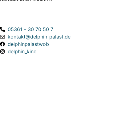
Delphin-Palast Wolfsburg
Porschestraße 39
38440 Wolfsburg
05361 – 30 70 50 7
kontakt@delphin-palast.de
delphinpalastwob
delphin_kino