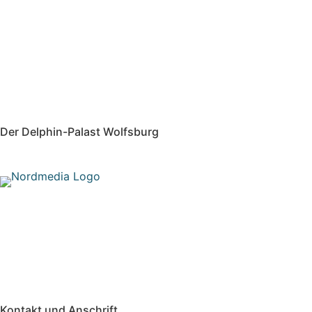
Der Delphin-Palast Wolfsburg
Der Delphin-Palast ist Wolfsburgs ältestes Kino. Seit 1953 gi
Filme in 2D und 3D.
Kontakt und Anschrift