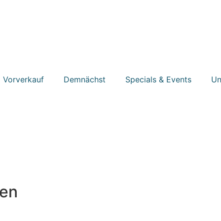
Vorverkauf
Demnächst
Specials & Events
Un
den
EDWARD MIT DEN SCHERENHÄNDEN“ von TIM BURTON, aus dem Jah
seurs und verzaubert sein Publikum bis heute. Neben den für