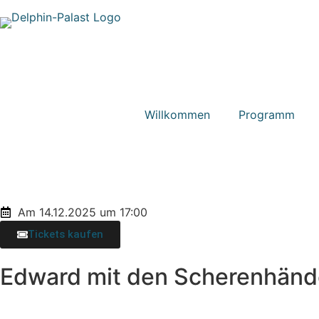
Willkommen
Programm
Am 14.12.2025 um 17:00
Tickets kaufen
Edward mit den Scherenhän
Endlich könnt ihr den liebevoll, schrulligen Klassiker „
Der Film gilt als einer der beliebtesten Streifen des Regis