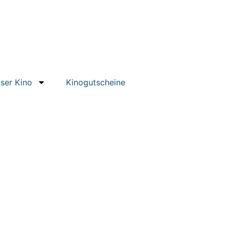
ser Kino
Kinogutscheine
r 1990, bei uns wieder auf der großen Leinwand genießen!
 BURTON typischen, surrealistischen Kulissen und Kostümen,